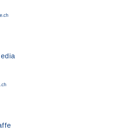
fe.ch
Media
.ch
affe